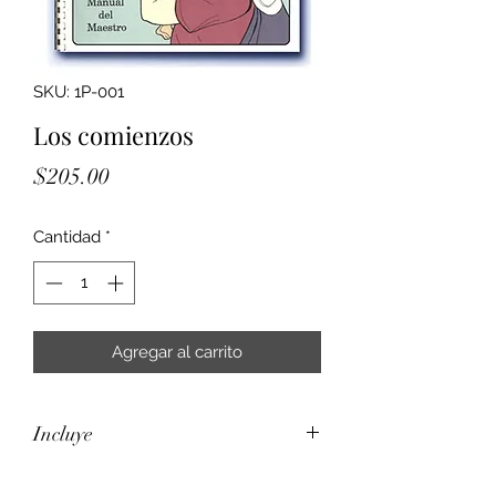
SKU: 1P-001
Los comienzos
Precio
$205.00
Cantidad
*
Agregar al carrito
Incluye
* Un manual de maestro con 13