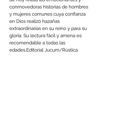
conmovedoras historias de hombres
y mujeres comunes cuya confianza
en Dios realizó hazañas
extraordinarias en su reino y para su
gloria. Su lectura fácil y amena es
recomendable a todas las
edades.Editorial Jucum/Rústica
Librería Evangelio
libreriabevangelio@gmail.com
462 346 6500
San Antonio de Ayala #825