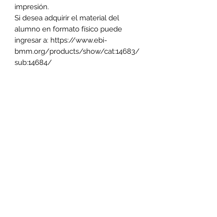
impresión.
Si desea adquirir el material del
alumno en formato físico puede
ingresar a: https://www.ebi-
bmm.org/products/show/cat:14683/
sub:14684/
La compra del material para el
alumno en formato físico es ajeno a
nuestra librería.
Librería Evangelio
libreriabevangelio@gmail.com