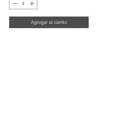
Agregar al carrito
Librería Evangelio
libreriabevangelio@gmail.com
462 346 6500
San Antonio de Ayala #825
El Cortijo
Irapuato, GTO, 36614