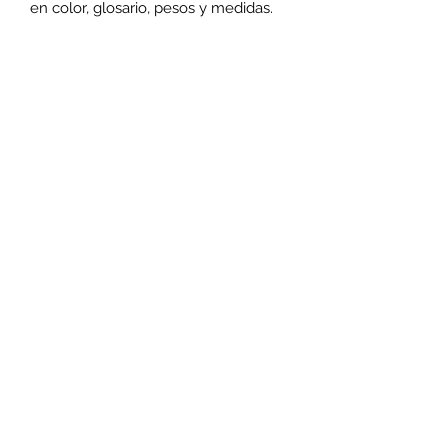
en color, glosario, pesos y medidas.
Librería Evangelio
libreriabevangelio@gmail.com
462 346 6500
San Antonio de Ayala #825
El Cortijo
Irapuato, GTO, 36614
©2021 por Libreria Evangelio. Todo los derechos
reservados